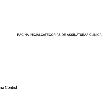
Trabalhe Conosco
Instagram
Instagram
PÁGINA INICIAL
CATEGORIAS DE ASSINATURA
A CLÍNICA
ne Control