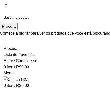
Realce sua beleza de forma contínua. Planos exclusivos, re
Trabalhe Conosco
Procura
Comece a digitar para ver os produtos que você está procurand
TODO O CLUBE
Procura
Lista de Favoritos
Entre / Cadastre-se
0
itens
R$
0,00
Menu
0
itens
R$
0,00
Clique para ampliar