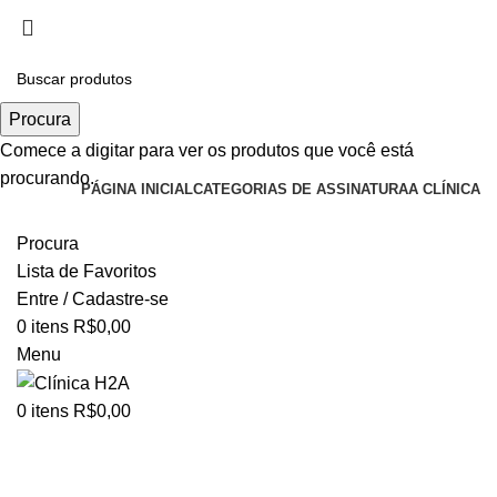
Realce sua beleza de forma contínua. Planos exclusivos,
resultados surpreendentes!
Trabalhe Conosco
Instagram
Trabalhe Conosco
Procura
Instagram
Comece a digitar para ver os produtos que você está
procurando.
PÁGINA INICIAL
CATEGORIAS DE ASSINATURA
A CLÍNICA
TODO O CLUBE
Procura
Lista de Favoritos
Entre / Cadastre-se
0
itens
R$
0,00
Menu
0
itens
R$
0,00
Et vestibulum quis a
suspendisse