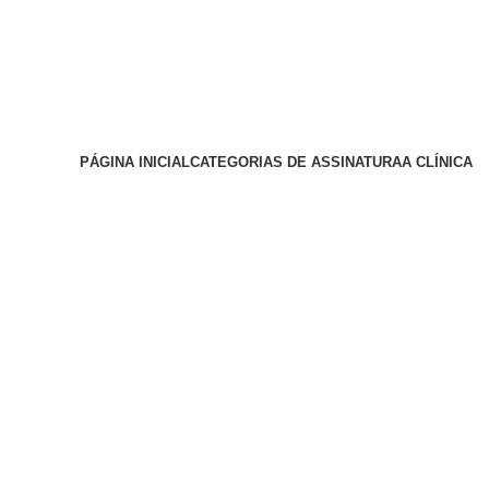
Trabalhe Conosco
Instagram
Instagram
PÁGINA INICIAL
CATEGORIAS DE ASSINATURA
A CLÍNICA