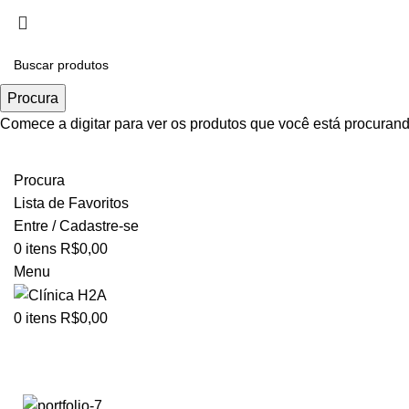
Realce sua beleza de forma contínua. Planos exclusivos, re
Trabalhe Conosco
Procura
Comece a digitar para ver os produtos que você está procurand
TODO O CLUBE
Procura
Lista de Favoritos
Entre / Cadastre-se
0
itens
R$
0,00
Menu
0
itens
R$
0,00
Imperdiet mauris a nontin