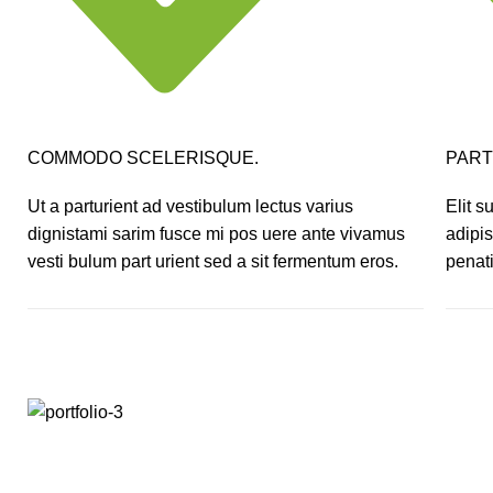
COMMODO SCELERISQUE.
PART
Ut a parturient ad vestibulum lectus varius
Elit 
dignistami sarim fusce mi pos uere ante vivamus
adipi
vesti bulum part urient sed a sit fermentum eros.
penati